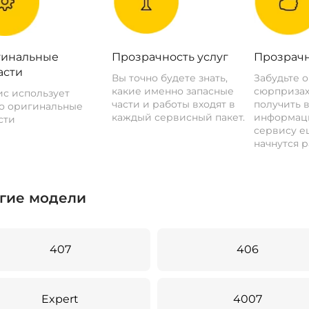
инальные
Прозрачность услуг
Прозрачн
асти
Вы точно будете знать,
Забудьте 
какие именно запасные
сюрпризах
с использует
части и работы входят в
получить 
о оригинальные
каждый сервисный пакет.
информац
сти
сервису ещ
начнутся р
гие модели
407
406
Expert
4007