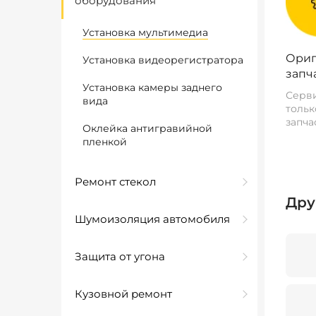
оборудования
Установка мультимедиа
Ориг
Установка видеорегистратора
запч
Установка камеры заднего
Серви
вида
тольк
запча
Оклейка антигравийной
пленкой
Ремонт стекол
Дру
Шумоизоляция автомобиля
Защита от угона
Кузовной ремонт