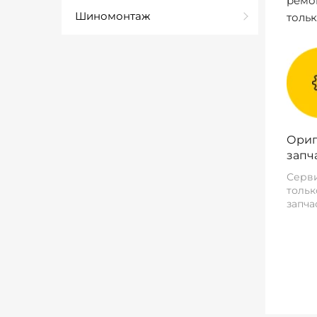
ремо
Шиномонтаж
толь
Ориг
запч
Серви
тольк
запча