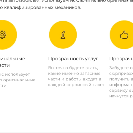
нта автомобилей, используем исключительно оригиналь
ко квалифицированных механиков.
инальные
Прозрачность услуг
Прозрачн
асти
Вы точно будете знать,
Забудьте 
какие именно запасные
сюрпризах
с использует
части и работы входят в
получить 
о оригинальные
каждый сервисный пакет.
информац
сти
сервису ещ
начнутся р