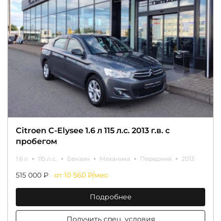
Citroen C-Elysee 1.6 л 115 л.с. 2013 г.в. с
пробегом
1.6 л
115 л.с.
Бензин
Механика
Передний
2013
515 000 ₽
от 10 560 ₽/мес
Подробнее
Получить спец. условия