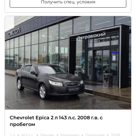
Получить спец. условия
Chevrolet Epica 2 л 143 л.с. 2008 г.в. с
пробегом
2 л
143 л.с.
Бензин
Механика
Передний
2008