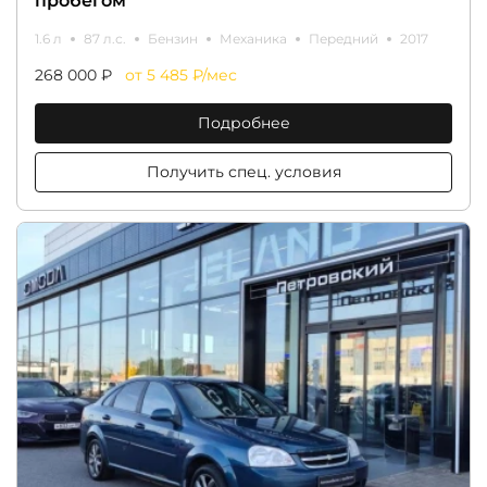
пробегом
1.6 л
87 л.с.
Бензин
Механика
Передний
2017
268 000 ₽
от 5 485 ₽/мес
Подробнее
Получить спец. условия