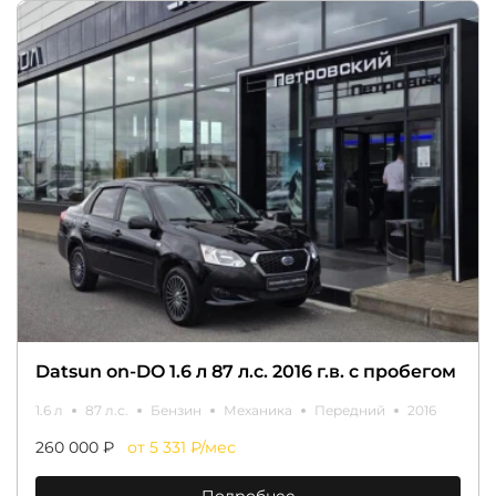
Datsun on-DO 1.6 л 87 л.с. 2016 г.в. с пробегом
1.6 л
87 л.с.
Бензин
Механика
Передний
2016
260 000 ₽
от 5 331 ₽/мес