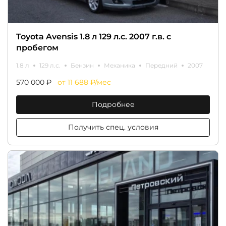
Toyota Avensis 1.8 л 129 л.с. 2007 г.в. с
пробегом
1.8 л
129 л.с.
Бензин
Механика
Передний
2007
570 000 ₽
от 11 688 ₽/мес
Подробнее
Получить спец. условия