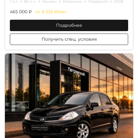
1.4 л
80 л.с.
Бензин
Механика
Передний
2008
465 000 ₽
от 9 535 ₽/мес
Подробнее
Получить спец. условия