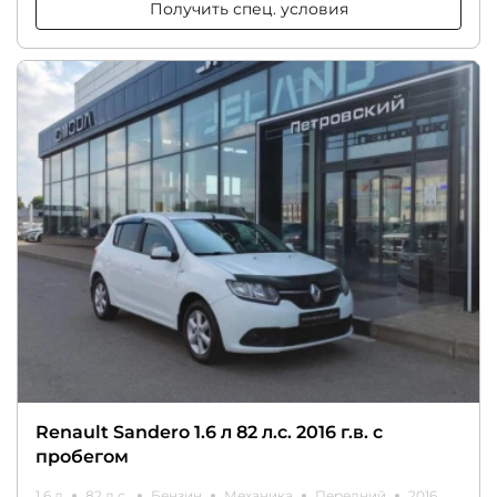
Получить спец. условия
Renault Sandero 1.6 л 82 л.с. 2016 г.в. с
пробегом
1.6 л
82 л.с.
Бензин
Механика
Передний
2016