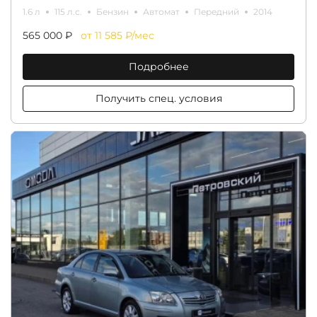
1.6 л
115 л.с.
Бензин
Автомат
Передний
2014
565 000 ₽
от 11 585 ₽/мес
Подробнее
Получить спец. условия