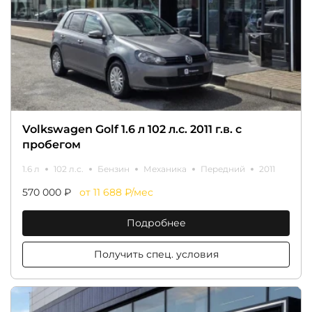
Volkswagen Golf 1.6 л 102 л.с. 2011 г.в. с
пробегом
1.6 л
102 л.с.
Бензин
Механика
Передний
2011
570 000 ₽
от 11 688 ₽/мес
Подробнее
Получить спец. условия