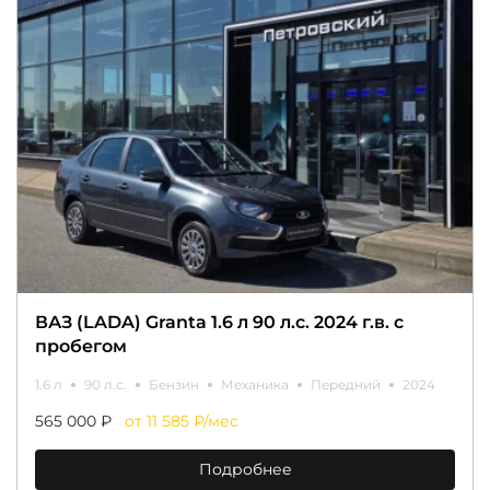
ВАЗ (LADA) Granta 1.6 л 90 л.с. 2024 г.в. с
пробегом
1.6 л
90 л.с.
Бензин
Механика
Передний
2024
565 000 ₽
от 11 585 ₽/мес
Подробнее