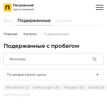
Все
Подержанные
Новые
Главная
Каталог
Подержанные
Подержанные с пробегом
Фильтры
Mitsubishi (3)
Volkswagen (8)
Peugeot (5)
Skoda (9)
142 результата