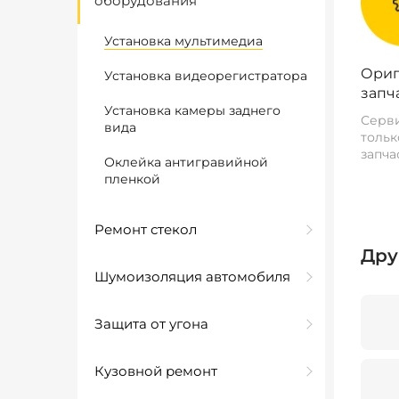
оборудования
Установка мультимедиа
Ориг
Установка видеорегистратора
запч
Установка камеры заднего
Серви
вида
тольк
запча
Оклейка антигравийной
пленкой
Ремонт стекол
Дру
Шумоизоляция автомобиля
Защита от угона
Кузовной ремонт