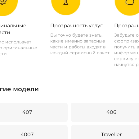
инальные
Прозрачность услуг
Прозрачн
асти
Вы точно будете знать,
Забудьте 
какие именно запасные
сюрпризах
с использует
части и работы входят в
получить 
о оригинальные
каждый сервисный пакет.
информац
сти
сервису ещ
начнутся р
гие модели
407
406
4007
Traveller