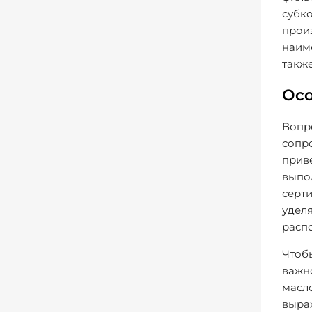
субк
прои
наиме
такж
Осо
Вопр
сопр
прив
выпол
серт
удел
расп
Чтобы
важно
масло
выраж