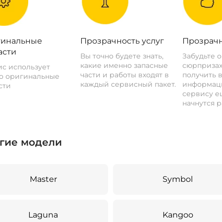
инальные
Прозрачность услуг
Прозрачн
асти
Вы точно будете знать,
Забудьте 
какие именно запасные
сюрпризах
с использует
части и работы входят в
получить 
о оригинальные
каждый сервисный пакет.
информац
сти
сервису ещ
начнутся р
гие модели
Master
Symbol
Laguna
Kangoo