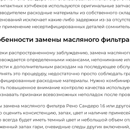
омпактных хэтчбеков используются оригинальные запча
зводителем расходные материалы из собственного склад
нований исключает какие-либо задержки из-за отсутст
е применение несертифицированных деталей сомнительн
бенности замены масляного фильтра
еки распространенному заблуждению, замена масляного
овождается определенными нюансами, непонимание ил
ести к дополнительным расходам на последующее обслу
нять это процедуру, недостаточно просто соблюдать гр
ифицированные расходные материалы. Нужно комбинир
ять повышенное внимание контролю качества используе
ознавать признаки всевозможных неполадок после пров
 замена масляного фильтра Рено Сандеро 1.6 или друго
 оценить консистенцию, запах, цвет и наличие примесе
 всегда будет иметь темный цвет и небольшой объем от
енный запах гари, очевидные следы других включений,