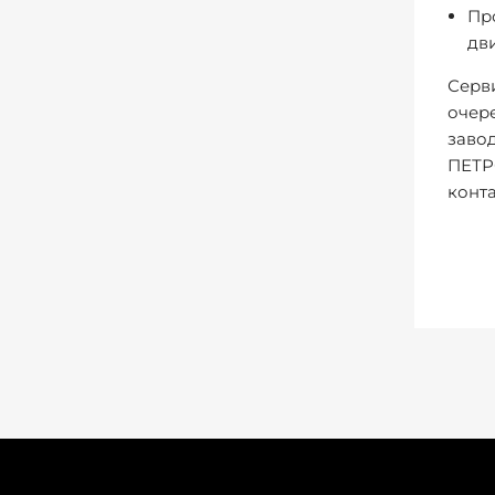
Пр
дв
Серв
очер
завод
ПЕТР
конт