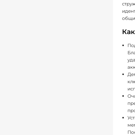
струж
иден
общи
Как
По
Бл
уд
ак
Де
кл
исп
Оч
пр
про
Ус
ме
Пос