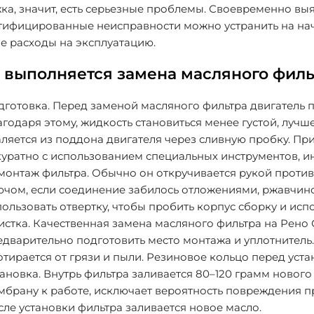
ка, значит, есть серьезные проблемы. Своевременно в
тифицированные неисправности можно устранить на нача
е расходы на эксплуатацию.
 выполняется замена масляного филь
дготовка
. Перед заменой масляного фильтра двигатель 
агодаря этому, жидкость становиться менее густой, луч
аляется из поддона двигателя через сливную пробку. Пр
куратно с использованием специальных инструментов, и
монтаж фильтра
. Обычно он откручивается рукой проти
ючом, если соединение забилось отложениями, ржавчино
ользовать отвертку, чтобы пробить корпус сборку и испо
истка
. Качественная замена масляного фильтра на Рено
едварительно подготовить место монтажа и уплотнитель.
тирается от грязи и пыли. Резиновое кольцо перед уст
тановка
. Внутрь фильтра заливается 80–120 грамм нового
мбрану к работе, исключает вероятность повреждения п
ле установки фильтра заливается новое масло.