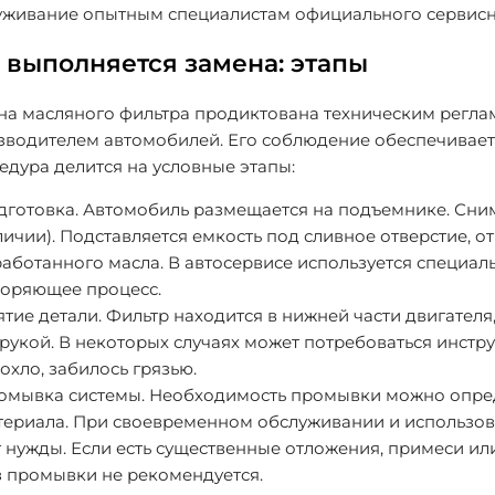
уживание опытным специалистам официального сервисн
 выполняется замена: этапы
на масляного фильтра продиктована техническим регла
зводителем автомобилей. Его соблюдение обеспечивает
дура делится на условные этапы:
дготовка
. Автомобиль размещается на подъемнике. Сним
ичии). Подставляется емкость под сливное отверстие, о
работанного масла. В автосервисе используется специа
коряющее процесс.
ятие детали
. Фильтр находится в нижней части двигателя
рукой. В некоторых случаях может потребоваться инстр
охло, забилось грязью.
омывка системы
. Необходимость промывки можно опре
териала. При своевременном обслуживании и использов
 нужды. Если есть существенные отложения, примеси ил
з промывки не рекомендуется.