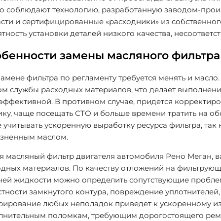
го соблюдают технологию, разработанную заводом-прои
сти и сертифицированные «расходники» из собственного
тность установки деталей низкого качества, несоответс
бенности замены масляного фильтра
амене фильтра по регламенту требуется менять и масло
ом службы расходных материалов, что делает выполнени
эффективной. В противном случае, придется корректиро
ку, чаще посещать СТО и больше времени тратить на о
 учитывать ускоренную выработку ресурса фильтра, так к
язненным маслом.
 масляный фильтр двигателя автомобиля Рено Меган, в
дных материалов. По качеству отложений на фильтрующ
чей жидкости можно определить сопутствующие проблем
тности замкнутого контура, повреждение уплотнителей,
рирование любых неполадок приведет к ускоренному из
лнительным поломкам, требующим дорогостоящего ремо