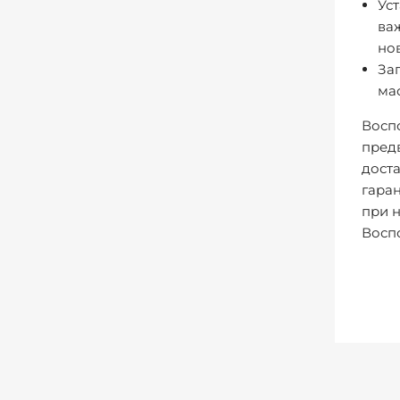
Ус
ва
но
За
ма
Восп
предв
дост
гаран
при 
Восп