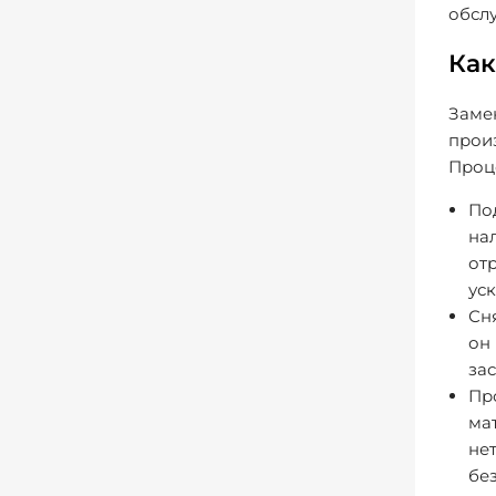
обсл
Как
Заме
прои
Проце
По
нал
от
ус
Сн
он 
зас
Пр
ма
нет
бе