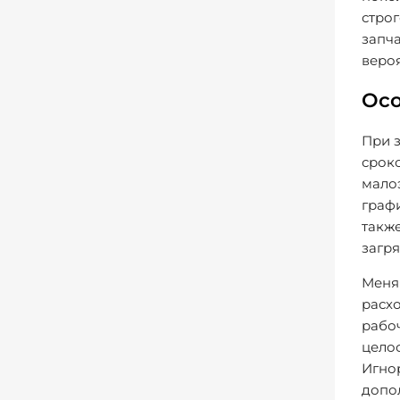
стро
запча
вероя
Осо
При з
срок
мало
графи
также
загр
Меняя
расхо
рабо
целос
Игно
допо