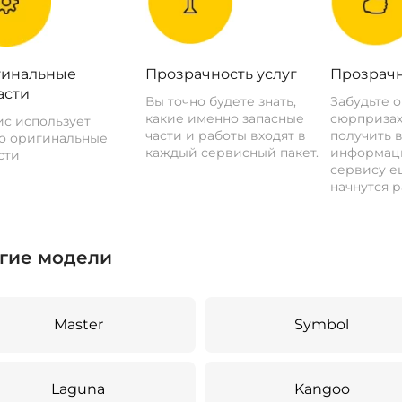
инальные
Прозрачность услуг
Прозрачн
асти
Вы точно будете знать,
Забудьте 
какие именно запасные
сюрпризах
с использует
части и работы входят в
получить 
о оригинальные
каждый сервисный пакет.
информац
сти
сервису ещ
начнутся р
гие модели
Master
Symbol
Laguna
Kangoo