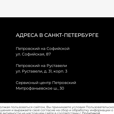
АДРЕСА В САНКТ-ПЕТЕРБУРГЕ
Петровский на Софийской
ул. Софийская, 87
Петровский на Руставели
ул. Руставели, д. 31, корп. 3
Сервисный центр Петровский
Митрофаньевское ш., 30
, JAECOO, GAC, Forthing, Citroёn, Peugeot, Opel и Renault в Санкт-
олжая пользоваться сайтом, Вы принимаете условия Пользовательско
шения и выражаете своё согласие на сбор и обработку информации о
 активности на настоящем сайте в соответствии с
Политикой