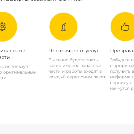
инальные
Прозрачность услуг
Прозрачн
асти
Вы точно будете знать,
Забудьте 
какие именно запасные
сюрпризах
с использует
части и работы входят в
получить 
о оригинальные
каждый сервисный пакет.
информац
сти
сервису ещ
начнутся р