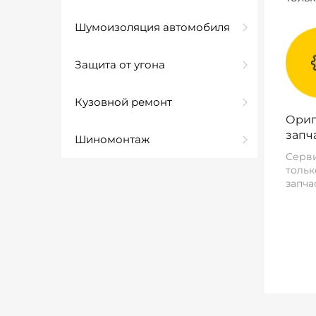
Шумоизоляция автомобиля
Защита от угона
Кузовной ремонт
Ориг
запч
Шиномонтаж
Серви
тольк
запча