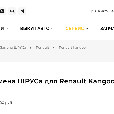
Санкт-Пе
ИИ
ВЫКУП АВТО
СЕРВИС
ЗАПЧ
Замена ШРУСа
Renault
Renault Kangoo
мена ШРУСа для Renault Kango
00 руб.