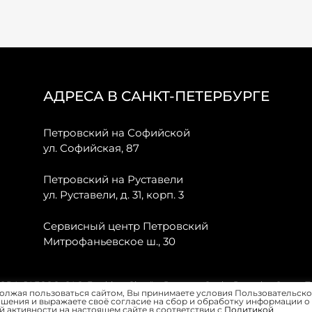
АДРЕСА В САНКТ-ПЕТЕРБУРГЕ
Петровский на Софийской
ул. Софийская, 87
Петровский на Руставели
ул. Руставели, д. 31, корп. 3
Сервисный центр Петровский
Митрофаньевское ш., 30
, JAECOO, GAC, Forthing, Citroёn, Peugeot, Opel и Renault в Санкт-
олжая пользоваться сайтом, Вы принимаете условия Пользовательско
шения и выражаете своё согласие на сбор и обработку информации о
 активности на настоящем сайте в соответствии с
Политикой