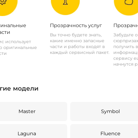
инальные
Прозрачность услуг
Прозрачн
асти
Вы точно будете знать,
Забудьте 
какие именно запасные
сюрпризах
с использует
части и работы входят в
получить 
о оригинальные
каждый сервисный пакет.
информац
сти
сервису ещ
начнутся р
гие модели
Master
Symbol
Laguna
Fluence