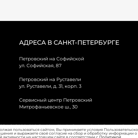
АДРЕСА В САНКТ-ПЕТЕРБУРГЕ
Петровский на Софийской
ул. Софийская, 87
Петровский на Руставели
ул. Руставели, д. 31, корп. 3
Сервисный центр Петровский
Митрофаньевское ш., 30
, JAECOO, GAC, Forthing, Citroёn, Peugeot, Opel и Renault в Санкт-
олжая пользоваться сайтом, Вы принимаете условия Пользовательско
шения и выражаете своё согласие на сбор и обработку информации о
 активности на настоящем сайте в соответствии с
Политикой