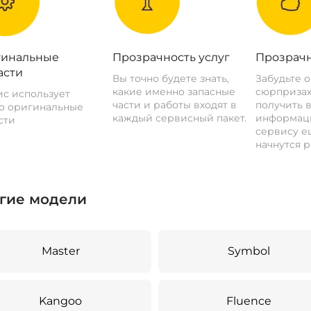
инальные
Прозрачность услуг
Прозрачн
асти
Вы точно будете знать,
Забудьте 
какие именно запасные
сюрпризах
с использует
части и работы входят в
получить 
о оригинальные
каждый сервисный пакет.
информац
сти
сервису ещ
начнутся р
гие модели
Master
Symbol
Kangoo
Fluence