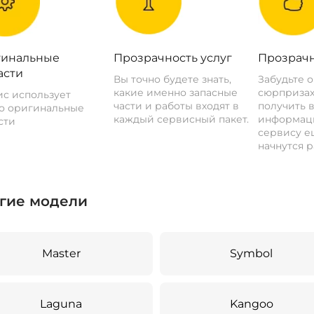
инальные
Прозрачность услуг
Прозрачн
асти
Вы точно будете знать,
Забудьте 
какие именно запасные
сюрпризах
с использует
части и работы входят в
получить 
о оригинальные
каждый сервисный пакет.
информац
сти
сервису ещ
начнутся р
гие модели
Master
Symbol
Laguna
Kangoo