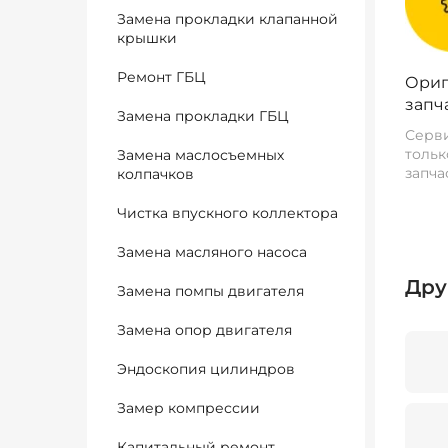
Замена прокладки клапанной
крышки
Ремонт ГБЦ
Ориг
запч
Замена прокладки ГБЦ
Серви
тольк
Замена маслосъемных
запча
колпачков
Чистка впускного коллектора
Замена масляного насоса
Дру
Замена помпы двигателя
Замена опор двигателя
Эндоскопия цилиндров
Замер компрессии
Капитальный ремонт