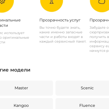
инальные
Прозрачность услуг
Прозрачн
асти
Вы точно будете знать,
Забудьте 
какие именно запасные
сюрпризах
с использует
части и работы входят в
получить 
о оригинальные
каждый сервисный пакет.
информац
сти
сервису ещ
начнутся р
гие модели
Master
Scenic
Kangoo
Fluence