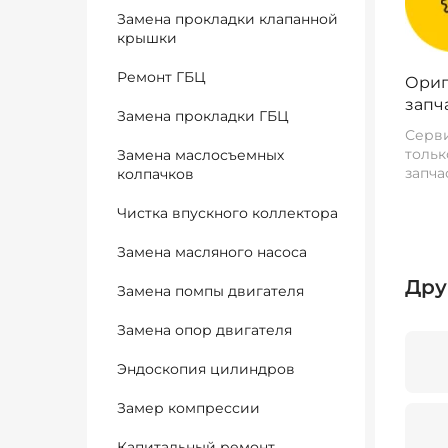
Замена прокладки клапанной
крышки
Ремонт ГБЦ
Ориг
запч
Замена прокладки ГБЦ
Серви
тольк
Замена маслосъемных
запча
колпачков
Чистка впускного коллектора
Замена масляного насоса
Дру
Замена помпы двигателя
Замена опор двигателя
Эндоскопия цилиндров
Замер компрессии
Капитальный ремонт