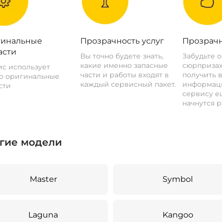
инальные
Прозрачность услуг
Прозрачн
асти
Вы точно будете знать,
Забудьте 
какие именно запасные
сюрпризах
с использует
части и работы входят в
получить 
о оригинальные
каждый сервисный пакет.
информац
сти
сервису ещ
начнутся р
гие модели
Master
Symbol
Laguna
Kangoo