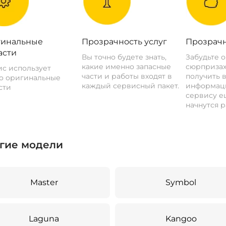
инальные
Прозрачность услуг
Прозрачн
асти
Вы точно будете знать,
Забудьте 
какие именно запасные
сюрпризах
с использует
части и работы входят в
получить 
о оригинальные
каждый сервисный пакет.
информац
сти
сервису ещ
начнутся р
гие модели
Master
Symbol
Laguna
Kangoo