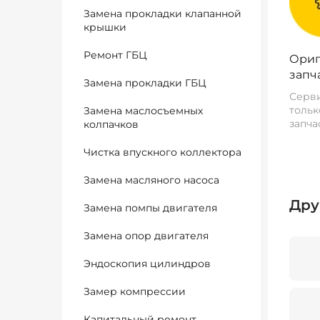
Замена прокладки клапанной
крышки
Ремонт ГБЦ
Ориг
запч
Замена прокладки ГБЦ
Серви
тольк
Замена маслосъемных
запча
колпачков
Чистка впускного коллектора
Замена масляного насоса
Дру
Замена помпы двигателя
Замена опор двигателя
Эндоскопия цилиндров
Замер компрессии
Капитальный ремонт