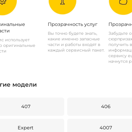
инальные
Прозрачность услуг
Прозрачн
асти
Вы точно будете знать,
Забудьте 
какие именно запасные
сюрпризах
с использует
части и работы входят в
получить 
о оригинальные
каждый сервисный пакет.
информац
сти
сервису ещ
начнутся р
гие модели
407
406
Expert
4007