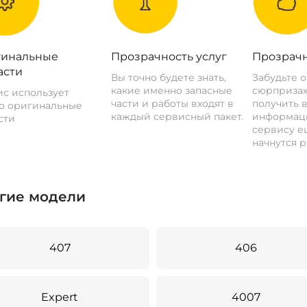
инальные
Прозрачность услуг
Прозрачн
асти
Вы точно будете знать,
Забудьте 
какие именно запасные
сюрпризах
с использует
части и работы входят в
получить 
о оригинальные
каждый сервисный пакет.
информац
сти
сервису ещ
начнутся р
гие модели
407
406
Expert
4007