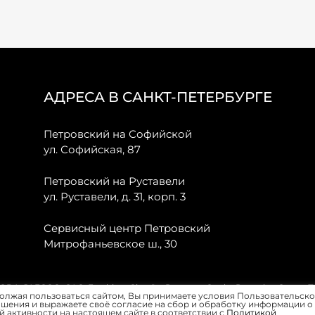
АДРЕСА В САНКТ-ПЕТЕРБУРГЕ
Петровский на Софийской
ул. Софийская, 87
Петровский на Руставели
ул. Руставели, д. 31, корп. 3
Сервисный центр Петровский
Митрофаньевское ш., 30
, JAECOO, GAC, Forthing, Citroёn, Peugeot, Opel и Renault в Санкт-
олжая пользоваться сайтом, Вы принимаете условия Пользовательско
шения и выражаете своё согласие на сбор и обработку информации о
 активности на настоящем сайте в соответствии с
Политикой