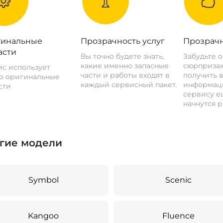
инальные
Прозрачность услуг
Прозрачн
асти
Вы точно будете знать,
Забудьте 
какие именно запасные
сюрпризах
с использует
части и работы входят в
получить 
о оригинальные
каждый сервисный пакет.
информац
сти
сервису ещ
начнутся р
гие модели
Symbol
Scenic
Kangoo
Fluence