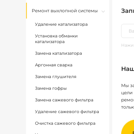
Зап
Ремонт выхлопной системы
Удаление катализатора
Установка обманки
катализатора
Нажим
Замена катализатора
Аргонная сварка
Наш
Замена глушителя
Мы за
Замена гофры
цели
ремо
Замена сажевого фильтра
толь
Удаление сажевого фильтра
Очистка сажевого фильтра