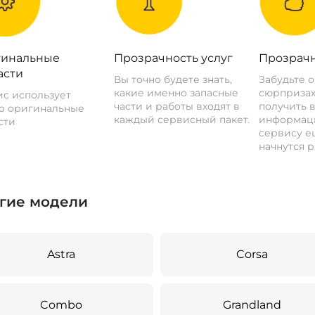
инальные
Прозрачность услуг
Прозрачн
асти
Вы точно будете знать,
Забудьте 
какие именно запасные
сюрпризах
с использует
части и работы входят в
получить 
о оригинальные
каждый сервисный пакет.
информац
сти
сервису ещ
начнутся р
гие модели
Astra
Corsa
Combo
Grandland