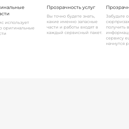
инальные
Прозрачность услуг
Прозрачн
асти
Вы точно будете знать,
Забудьте 
какие именно запасные
сюрпризах
с использует
части и работы входят в
получить 
о оригинальные
каждый сервисный пакет.
информац
сти
сервису ещ
начнутся р