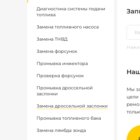
Диагностика системы подачи
Зап
топлива
Замена топливного насоса
Замена ТНВД
Нажим
Замена форсунок
Промывка инжектора
Наш
Проверка форсунок
Промывка дроссельной
Мы за
заслонки
цели
ремо
Замена дроссельной заслонки
толь
Промывка топливного бака
Замена лямбда зонда