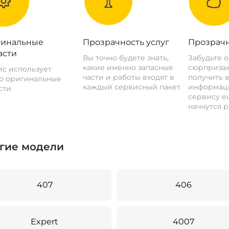
инальные
Прозрачность услуг
Прозрачн
асти
Вы точно будете знать,
Забудьте 
какие именно запасные
сюрпризах
с использует
части и работы входят в
получить 
о оригинальные
каждый сервисный пакет.
информац
сти
сервису ещ
начнутся р
гие модели
407
406
Expert
4007