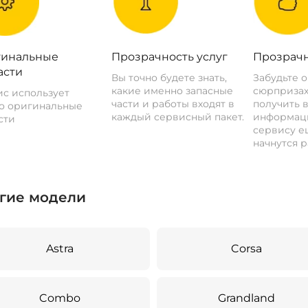
инальные
Прозрачность услуг
Прозрачн
асти
Вы точно будете знать,
Забудьте 
какие именно запасные
сюрпризах
с использует
части и работы входят в
получить 
о оригинальные
каждый сервисный пакет.
информац
сти
сервису ещ
начнутся р
гие модели
Astra
Corsa
Combo
Grandland