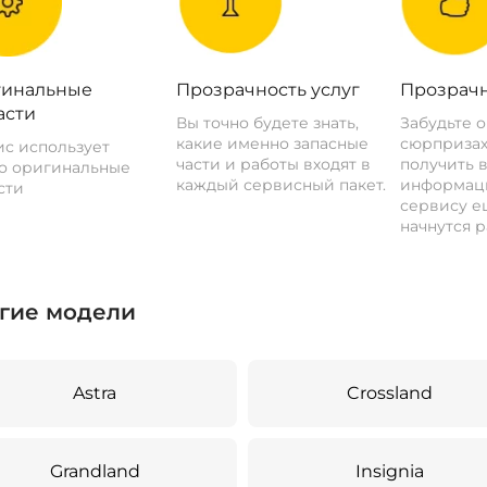
инальные
Прозрачность услуг
Прозрачн
асти
Вы точно будете знать,
Забудьте 
какие именно запасные
сюрпризах
с использует
части и работы входят в
получить 
о оригинальные
каждый сервисный пакет.
информац
сти
сервису ещ
начнутся р
гие модели
Astra
Crossland
Grandland
Insignia