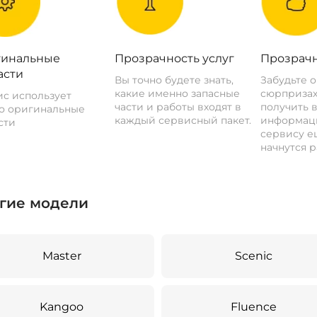
инальные
Прозрачность услуг
Прозрачн
асти
Вы точно будете знать,
Забудьте 
какие именно запасные
сюрпризах
с использует
части и работы входят в
получить 
о оригинальные
каждый сервисный пакет.
информац
сти
сервису ещ
начнутся р
гие модели
Master
Scenic
Kangoo
Fluence