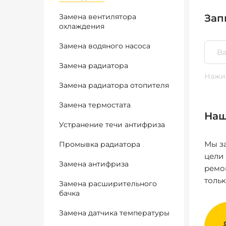
Замена вентилятора
Зап
охлаждения
Замена водяного насоса
Замена радиатора
Нажим
Замена радиатора отопителя
Замена термостата
Наш
Устранение течи антифриза
Мы за
Промывка радиатора
цели
Замена антифриза
ремо
толь
Замена расширительного
бачка
Замена датчика температуры