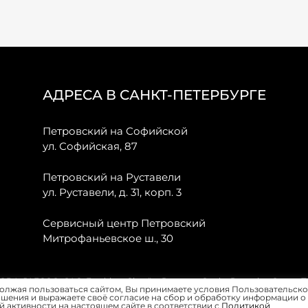
АДРЕСА В САНКТ-ПЕТЕРБУРГЕ
Петровский на Софийской
ул. Софийская, 87
Петровский на Руставели
ул. Руставели, д. 31, корп. 3
Сервисный центр Петровский
Митрофаньевское ш., 30
, JAECOO, GAC, Forthing, Citroёn, Peugeot, Opel и Renault в Санкт-
олжая пользоваться сайтом, Вы принимаете условия Пользовательско
шения и выражаете своё согласие на сбор и обработку информации о
 активности на настоящем сайте в соответствии с
Политикой