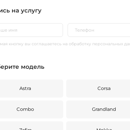
ись на услугу
ая кнопку вы соглашаетесь
на обработку персональных да
ерите модель
Astra
Corsa
Combo
Grandland