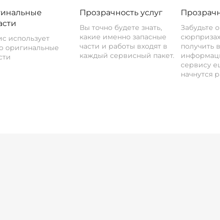
инальные
Прозрачность услуг
Прозрачн
асти
Вы точно будете знать,
Забудьте 
какие именно запасные
сюрпризах
с использует
части и работы входят в
получить 
о оригинальные
каждый сервисный пакет.
информац
сти
сервису ещ
начнутся р