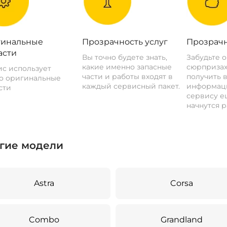
инальные
Прозрачность услуг
Прозрачн
асти
Вы точно будете знать,
Забудьте 
какие именно запасные
сюрпризах
с использует
части и работы входят в
получить 
о оригинальные
каждый сервисный пакет.
информац
сти
сервису ещ
начнутся р
гие модели
Astra
Corsa
Combo
Grandland