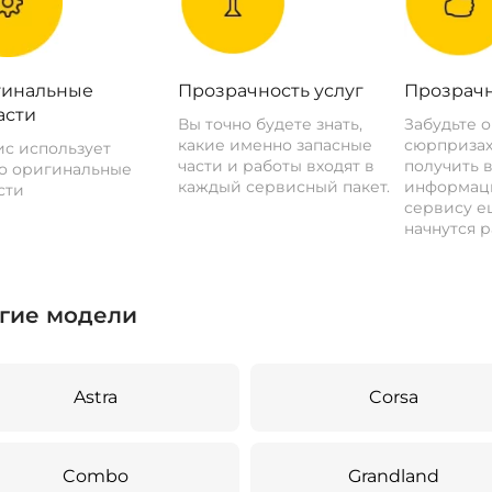
инальные
Прозрачность услуг
Прозрачн
асти
Вы точно будете знать,
Забудьте 
какие именно запасные
сюрпризах
с использует
части и работы входят в
получить 
о оригинальные
каждый сервисный пакет.
информац
сти
сервису ещ
начнутся р
гие модели
Astra
Corsa
Combo
Grandland