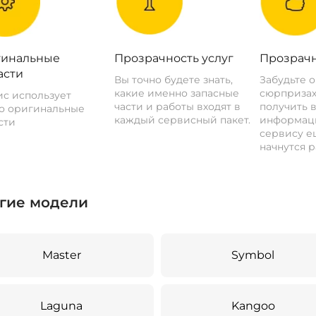
инальные
Прозрачность услуг
Прозрачн
асти
Вы точно будете знать,
Забудьте 
какие именно запасные
сюрпризах
с использует
части и работы входят в
получить 
о оригинальные
каждый сервисный пакет.
информац
сти
сервису ещ
начнутся р
гие модели
Master
Symbol
Laguna
Kangoo