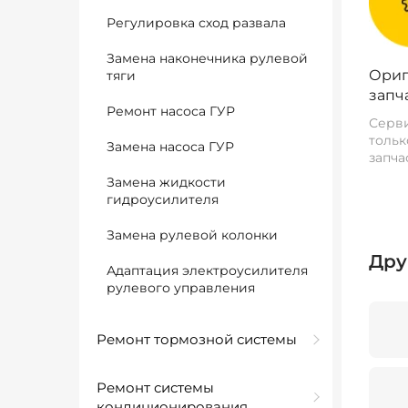
Регулировка сход развала
Замена наконечника рулевой
Ориг
тяги
запч
Ремонт насоса ГУР
Серви
тольк
Замена насоса ГУР
запча
Замена жидкости
гидроусилителя
Замена рулевой колонки
Дру
Адаптация электроусилителя
рулевого управления
Ремонт тормозной системы
Ремонт системы
кондиционирования