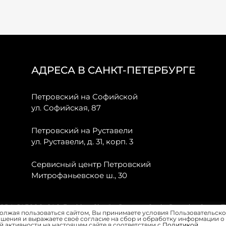
АДРЕСА В САНКТ-ПЕТЕРБУРГЕ
Петровский на Софийской
ул. Софийская, 87
Петровский на Руставели
ул. Руставели, д. 31, корп. 3
Сервисный центр Петровский
Митрофаньевское ш., 30
, JAECOO, GAC, Forthing, Citroёn, Peugeot, Opel и Renault в Санкт-
олжая пользоваться сайтом, Вы принимаете условия Пользовательско
шения и выражаете своё согласие на сбор и обработку информации о
 активности на настоящем сайте в соответствии с
Политикой