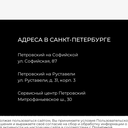
АДРЕСА В САНКТ-ПЕТЕРБУРГЕ
Петровский на Софийской
ул. Софийская, 87
Петровский на Руставели
ул. Руставели, д. 31, корп. 3
Сервисный центр Петровский
Митрофаньевское ш., 30
, JAECOO, GAC, Forthing, Citroёn, Peugeot, Opel и Renault в Санкт-
олжая пользоваться сайтом, Вы принимаете условия Пользовательско
шения и выражаете своё согласие на сбор и обработку информации о
 активности на настоящем сайте в соответствии с
Политикой