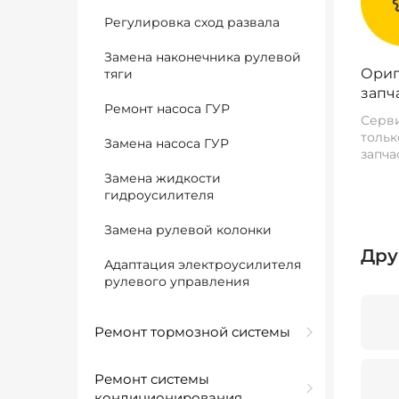
Регулировка сход развала
Замена наконечника рулевой
Ориг
тяги
запч
Ремонт насоса ГУР
Серви
тольк
Замена насоса ГУР
запча
Замена жидкости
гидроусилителя
Замена рулевой колонки
Дру
Адаптация электроусилителя
рулевого управления
Ремонт тормозной системы
Ремонт системы
кондиционирования