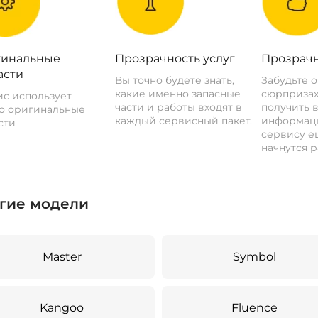
инальные
Прозрачность услуг
Прозрачн
асти
Вы точно будете знать,
Забудьте 
какие именно запасные
сюрпризах
с использует
части и работы входят в
получить 
о оригинальные
каждый сервисный пакет.
информац
сти
сервису ещ
начнутся р
гие модели
Master
Symbol
Kangoo
Fluence