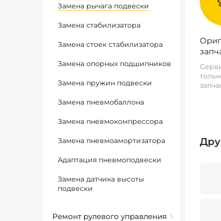
Замена рычага подвески
Замена стабилизатора
Ориг
Замена стоек стабилизатора
запч
Замена опорных подшипников
Серви
тольк
Замена пружин подвески
запча
Замена пневмобаллона
Замена пневмокомпрессора
Дру
Замена пневмоамортизатора
Адаптация пневмоподвески
Замена датчика высоты
подвески
Ремонт рулевого управления