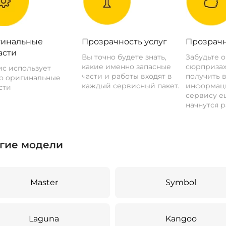
инальные
Прозрачность услуг
Прозрачн
асти
Вы точно будете знать,
Забудьте 
какие именно запасные
сюрпризах
с использует
части и работы входят в
получить 
о оригинальные
каждый сервисный пакет.
информац
сти
сервису ещ
начнутся р
гие модели
Master
Symbol
Laguna
Kangoo