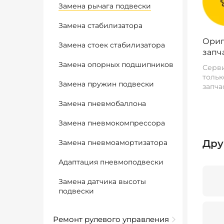
Замена рычага подвески
Замена стабилизатора
Ориг
Замена стоек стабилизатора
запч
Замена опорных подшипников
Серви
тольк
Замена пружин подвески
запча
Замена пневмобаллона
Замена пневмокомпрессора
Дру
Замена пневмоамортизатора
Адаптация пневмоподвески
Замена датчика высоты
подвески
Ремонт рулевого управления