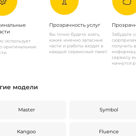
инальные
Прозрачность услуг
Прозрачн
асти
Вы точно будете знать,
Забудьте 
какие именно запасные
сюрпризах
с использует
части и работы входят в
получить 
о оригинальные
каждый сервисный пакет.
информац
сти
сервису ещ
начнутся р
гие модели
Master
Symbol
Kangoo
Fluence