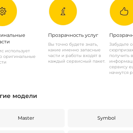
инальные
Прозрачность услуг
Прозрачн
асти
Вы точно будете знать,
Забудьте 
какие именно запасные
сюрпризах
с использует
части и работы входят в
получить 
о оригинальные
каждый сервисный пакет.
информац
сти
сервису ещ
начнутся р
гие модели
Master
Symbol