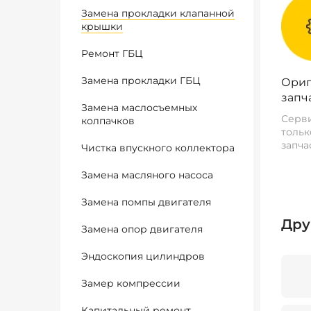
Замена прокладки клапанной
крышки
Ремонт ГБЦ
Замена прокладки ГБЦ
Ориг
запч
Замена маслосъемных
Серви
колпачков
тольк
запча
Чистка впускного коллектора
Замена масляного насоса
Замена помпы двигателя
Дру
Замена опор двигателя
Эндоскопия цилиндров
Замер компрессии
Капитальный ремонт