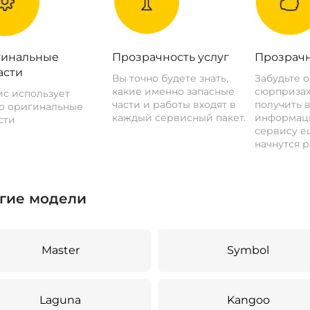
инальные
Прозрачность услуг
Прозрачн
асти
Вы точно будете знать,
Забудьте 
какие именно запасные
сюрпризах
с использует
части и работы входят в
получить 
о оригинальные
каждый сервисный пакет.
информац
сти
сервису ещ
начнутся р
гие модели
Master
Symbol
Laguna
Kangoo