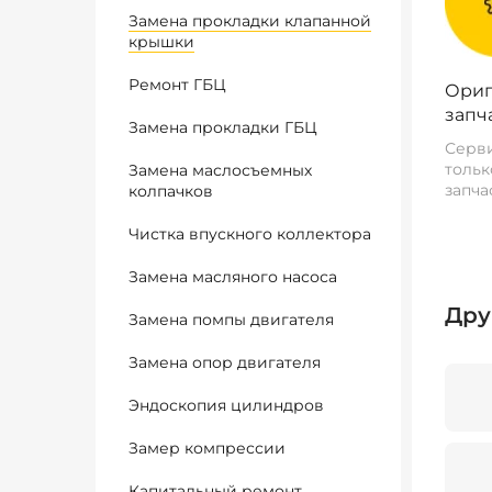
Замена прокладки клапанной
крышки
Ремонт ГБЦ
Ориг
запч
Замена прокладки ГБЦ
Серви
тольк
Замена маслосъемных
запча
колпачков
Чистка впускного коллектора
Замена масляного насоса
Дру
Замена помпы двигателя
Замена опор двигателя
Эндоскопия цилиндров
Замер компрессии
Капитальный ремонт