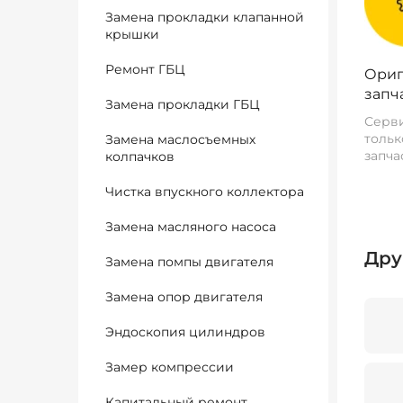
Замена прокладки клапанной
крышки
Ремонт ГБЦ
Ориг
запч
Замена прокладки ГБЦ
Серви
тольк
Замена маслосъемных
запча
колпачков
Чистка впускного коллектора
Замена масляного насоса
Дру
Замена помпы двигателя
Замена опор двигателя
Эндоскопия цилиндров
Замер компрессии
Капитальный ремонт