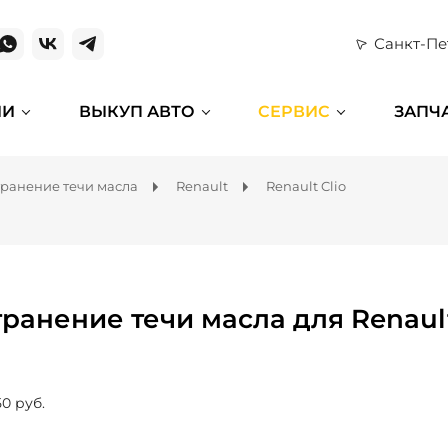
Санкт-Пе
ИИ
ВЫКУП АВТО
СЕРВИС
ЗАПЧ
транение течи масла
Renault
Renault Clio
транение течи масла для Renault
50 руб.