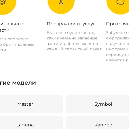
инальные
Прозрачность услуг
Прозрачн
асти
Вы точно будете знать,
Забудьте 
какие именно запасные
сюрпризах
с использует
части и работы входят в
получить 
о оригинальные
каждый сервисный пакет.
информац
сти
сервису ещ
начнутся р
гие модели
Master
Symbol
Laguna
Kangoo