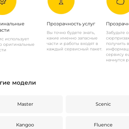
инальные
Прозрачность услуг
Прозрачн
асти
Вы точно будете знать,
Забудьте 
какие именно запасные
сюрпризах
с использует
части и работы входят в
получить 
о оригинальные
каждый сервисный пакет.
информац
сти
сервису ещ
начнутся р
гие модели
Master
Scenic
Kangoo
Fluence