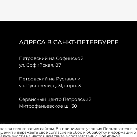
АДРЕСА В САНКТ-ПЕТЕРБУРГЕ
Петровский на Софийской
ул. Софийская, 87
Петровский на Руставели
ул. Руставели, д. 31, корп. 3
Сервисный центр Петровский
Митрофаньевское ш., 30
, JAECOO, GAC, Forthing, Citroёn, Peugeot, Opel и Renault в Санкт-
олжая пользоваться сайтом, Вы принимаете условия Пользовательско
шения и выражаете своё согласие на сбор и обработку информации о
 активности на настоящем сайте в соответствии с
Политикой