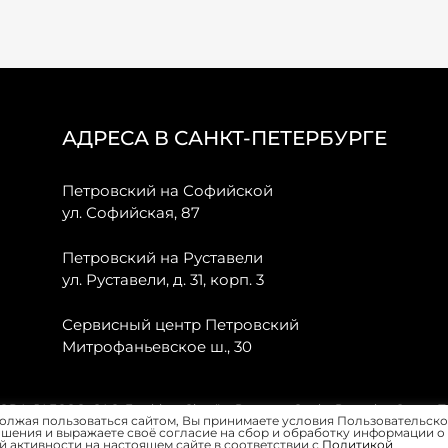
АДРЕСА В САНКТ-ПЕТЕРБУРГЕ
Петровский на Софийской
ул. Софийская, 87
Петровский на Руставели
ул. Руставели, д. 31, корп. 3
Сервисный центр Петровский
Митрофаньевское ш., 30
, JAECOO, GAC, Forthing, Citroёn, Peugeot, Opel и Renault в Санкт-
олжая пользоваться сайтом, Вы принимаете условия Пользовательско
шения и выражаете своё согласие на сбор и обработку информации о
 активности на настоящем сайте в соответствии с
Политикой