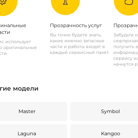
инальные
Прозрачность услуг
Прозрачн
асти
Вы точно будете знать,
Забудьте 
какие именно запасные
сюрпризах
с использует
части и работы входят в
получить 
о оригинальные
каждый сервисный пакет.
информац
сти
сервису ещ
начнутся р
гие модели
Master
Symbol
Laguna
Kangoo