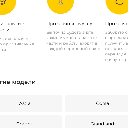
инальные
Прозрачность услуг
Прозрачн
асти
Вы точно будете знать,
Забудьте 
какие именно запасные
сюрпризах
с использует
части и работы входят в
получить 
о оригинальные
каждый сервисный пакет.
информац
сти
сервису ещ
начнутся р
гие модели
Astra
Corsa
Combo
Grandland