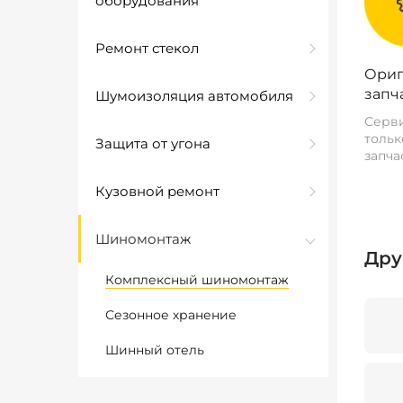
оборудования
Ремонт стекол
Ориг
запч
Шумоизоляция автомобиля
Серви
тольк
Защита от угона
запча
Кузовной ремонт
Шиномонтаж
Дру
Комплексный шиномонтаж
Сезонное хранение
Шинный отель