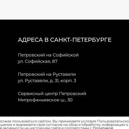
АДРЕСА В САНКТ-ПЕТЕРБУРГЕ
Петровский на Софийской
ул. Софийская, 87
Петровский на Руставели
ул. Руставели, д. 31, корп. 3
Сервисный центр Петровский
Митрофаньевское ш., 30
, JAECOO, GAC, Forthing, Citroёn, Peugeot, Opel и Renault в Санкт-
олжая пользоваться сайтом, Вы принимаете условия Пользовательско
шения и выражаете своё согласие на сбор и обработку информации о
 активности на настоящем сайте в соответствии с
Политикой