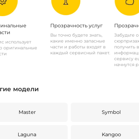
инальные
Прозрачность услуг
Прозрачн
асти
Вы точно будете знать,
Забудьте 
какие именно запасные
сюрпризах
с использует
части и работы входят в
получить 
о оригинальные
каждый сервисный пакет.
информац
сти
сервису ещ
начнутся р
гие модели
Master
Symbol
Laguna
Kangoo