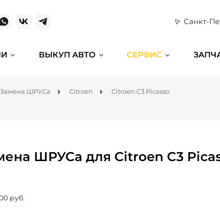
Санкт-Пе
ИИ
ВЫКУП АВТО
СЕРВИС
ЗАПЧ
Замена ШРУСа
Citroen
Citroen C3 Picasso
мена ШРУСа для Citroen C3 Pica
00 руб.