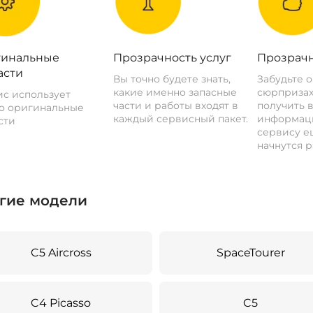
инальные
Прозрачность услуг
Прозрачн
асти
Вы точно будете знать,
Забудьте 
какие именно запасные
сюрпризах
с использует
части и работы входят в
получить 
о оригинальные
каждый сервисный пакет.
информац
сти
сервису ещ
начнутся р
гие модели
C5 Aircross
SpaceTourer
C4 Picasso
C5