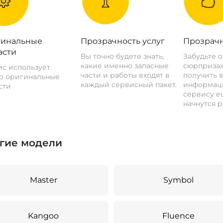
инальные
Прозрачность услуг
Прозрачн
асти
Вы точно будете знать,
Забудьте 
какие именно запасные
сюрпризах
с использует
части и работы входят в
получить 
о оригинальные
каждый сервисный пакет.
информац
сти
сервису ещ
начнутся р
гие модели
Master
Symbol
Kangoo
Fluence