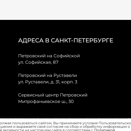
АДРЕСА В САНКТ-ПЕТЕРБУРГЕ
Петровский на Софийской
ул. Софийская, 87
Петровский на Руставели
ул. Руставели, д. 31, корп. 3
Сервисный центр Петровский
Митрофаньевское ш., 30
, JAECOO, GAC, Forthing, Citroёn, Peugeot, Opel и Renault в Санкт-
олжая пользоваться сайтом, Вы принимаете условия Пользовательско
шения и выражаете своё согласие на сбор и обработку информации о
 активности на настоящем сайте в соответствии с
Политикой