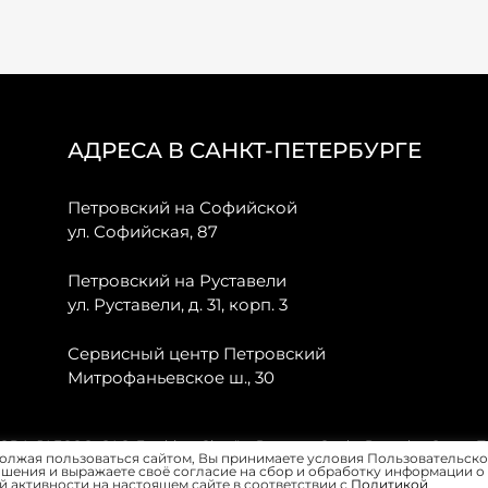
АДРЕСА В САНКТ-ПЕТЕРБУРГЕ
Петровский на Софийской
ул. Софийская, 87
Петровский на Руставели
ул. Руставели, д. 31, корп. 3
Сервисный центр Петровский
Митрофаньевское ш., 30
, JAECOO, GAC, Forthing, Citroёn, Peugeot, Opel и Renault в Санкт-
олжая пользоваться сайтом, Вы принимаете условия Пользовательско
шения и выражаете своё согласие на сбор и обработку информации о
 активности на настоящем сайте в соответствии с
Политикой