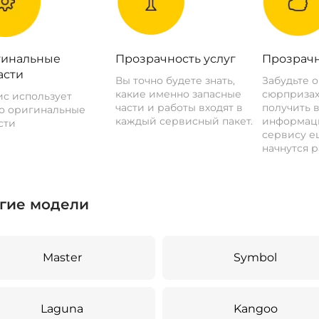
инальные
Прозрачность услуг
Прозрачн
асти
Вы точно будете знать,
Забудьте 
какие именно запасные
сюрпризах
с использует
части и работы входят в
получить 
о оригинальные
каждый сервисный пакет.
информац
сти
сервису ещ
начнутся р
гие модели
Master
Symbol
Laguna
Kangoo