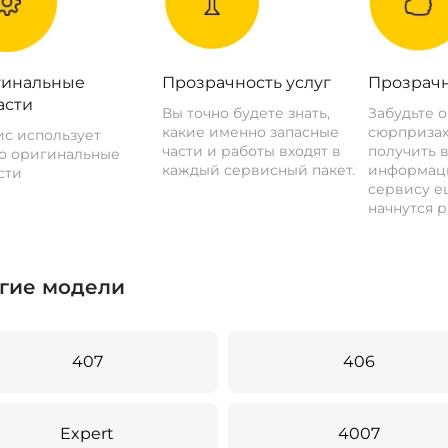
инальные
Прозрачность услуг
Прозрачн
асти
Вы точно будете знать,
Забудьте 
какие именно запасные
сюрпризах
с использует
части и работы входят в
получить 
о оригинальные
каждый сервисный пакет.
информац
сти
сервису ещ
начнутся р
гие модели
407
406
Expert
4007