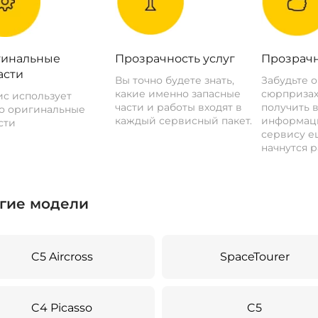
инальные
Прозрачность услуг
Прозрачн
асти
Вы точно будете знать,
Забудьте 
какие именно запасные
сюрпризах
с использует
части и работы входят в
получить 
о оригинальные
каждый сервисный пакет.
информац
сти
сервису ещ
начнутся р
гие модели
C5 Aircross
SpaceTourer
C4 Picasso
C5