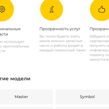
инальные
Прозрачность услуг
Прозрачн
асти
Вы точно будете знать,
Забудьте 
какие именно запасные
сюрпризах
с использует
части и работы входят в
получить 
о оригинальные
каждый сервисный пакет.
информац
сти
сервису ещ
начнутся р
гие модели
Master
Symbol