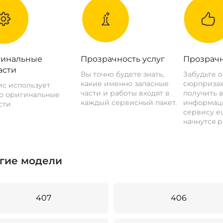
инальные
Прозрачность услуг
Прозрачн
асти
Вы точно будете знать,
Забудьте 
какие именно запасные
сюрпризах
с использует
части и работы входят в
получить 
о оригинальные
каждый сервисный пакет.
информац
сти
сервису ещ
начнутся р
гие модели
407
406