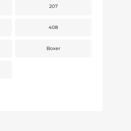
207
408
Boxer