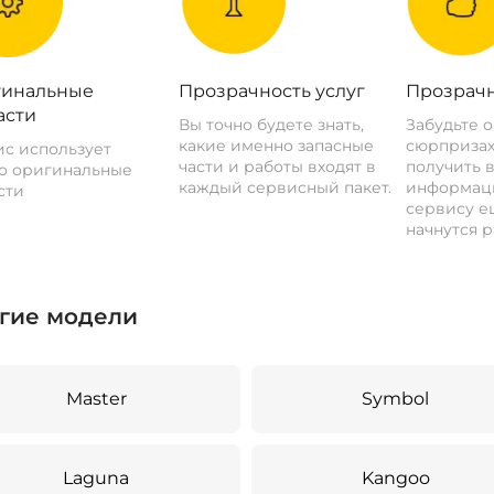
инальные
Прозрачность услуг
Прозрачн
асти
Вы точно будете знать,
Забудьте 
какие именно запасные
сюрпризах
с использует
части и работы входят в
получить 
о оригинальные
каждый сервисный пакет.
информац
сти
сервису ещ
начнутся р
гие модели
Master
Symbol
Laguna
Kangoo