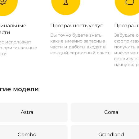
инальные
Прозрачность услуг
Прозрачн
асти
Вы точно будете знать,
Забудьте 
какие именно запасные
сюрпризах
с использует
части и работы входят в
получить 
о оригинальные
каждый сервисный пакет.
информац
сти
сервису ещ
начнутся р
гие модели
Astra
Corsa
Combo
Grandland