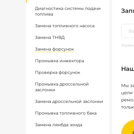
Диагностика системы подачи
Зап
топлива
Замена топливного насоса
Замена ТНВД
Нажим
Замена форсунок
Промывка инжектора
Наш
Проверка форсунок
Промывка дроссельной
Мы за
заслонки
цели
ремо
Замена дроссельной заслонки
толь
Промывка топливного бака
Замена лямбда зонда