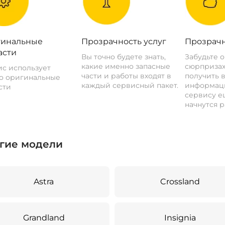
инальные
Прозрачность услуг
Прозрачн
асти
Вы точно будете знать,
Забудьте 
какие именно запасные
сюрпризах
с использует
части и работы входят в
получить 
о оригинальные
каждый сервисный пакет.
информац
сти
сервису ещ
начнутся р
гие модели
Astra
Crossland
Grandland
Insignia