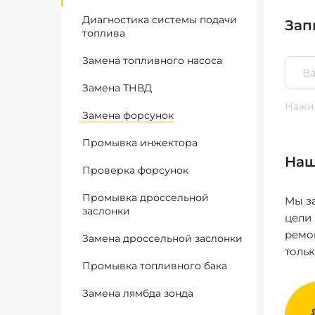
Диагностика системы подачи
Зап
топлива
Замена топливного насоса
Замена ТНВД
Нажим
Замена форсунок
Промывка инжектора
Наш
Проверка форсунок
Промывка дроссельной
Мы за
заслонки
цели
ремо
Замена дроссельной заслонки
толь
Промывка топливного бака
Замена лямбда зонда