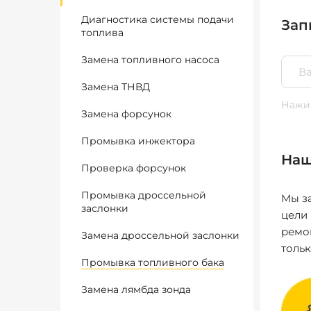
Диагностика системы подачи
Зап
топлива
Замена топливного насоса
Замена ТНВД
Нажим
Замена форсунок
Промывка инжектора
Наш
Проверка форсунок
Промывка дроссельной
Мы за
заслонки
цели
ремо
Замена дроссельной заслонки
толь
Промывка топливного бака
Замена лямбда зонда