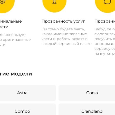
инальные
Прозрачность услуг
Прозрачн
асти
Вы точно будете знать,
Забудьте 
какие именно запасные
сюрпризах
с использует
части и работы входят в
получить 
о оригинальные
каждый сервисный пакет.
информац
сти
сервису ещ
начнутся р
гие модели
Astra
Corsa
Combo
Grandland