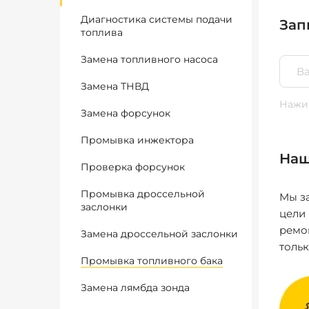
Диагностика системы подачи
Зап
топлива
Замена топливного насоса
Замена ТНВД
Нажим
Замена форсунок
Промывка инжектора
Наш
Проверка форсунок
Промывка дроссельной
Мы за
заслонки
цели
ремо
Замена дроссельной заслонки
толь
Промывка топливного бака
Замена лямбда зонда