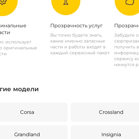
инальные
Прозрачность услуг
Прозрачн
асти
Вы точно будете знать,
Забудьте 
какие именно запасные
сюрпризах
с использует
части и работы входят в
получить 
о оригинальные
каждый сервисный пакет.
информац
сти
сервису ещ
начнутся р
гие модели
Corsa
Crossland
Grandland
Insignia