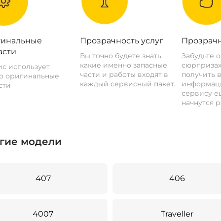
инальные
Прозрачность услуг
Прозрачн
асти
Вы точно будете знать,
Забудьте 
какие именно запасные
сюрпризах
с использует
части и работы входят в
получить 
о оригинальные
каждый сервисный пакет.
информац
сти
сервису ещ
начнутся р
гие модели
407
406
4007
Traveller