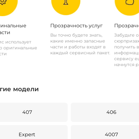
инальные
Прозрачность услуг
Прозрачн
асти
Вы точно будете знать,
Забудьте 
какие именно запасные
сюрпризах
с использует
части и работы входят в
получить 
о оригинальные
каждый сервисный пакет.
информац
сти
сервису ещ
начнутся р
гие модели
407
406
Expert
4007